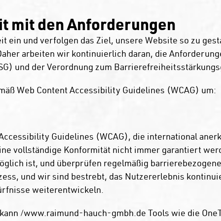
it mit den Anforderungen
eit ein und verfolgen das Ziel, unsere Website so zu gest
Daher arbeiten wir kontinuierlich daran, die Anforderun
SG) und der Verordnung zum Barrierefreiheitsstärkung
emäß Web Content Accessibility Guidelines (WCAG) um:
ccessibility Guidelines (WCAG), die international anerk
ine vollständige Konformität nicht immer garantiert wer
glich ist, und überprüfen regelmäßig barrierebezogene
ozess, und wir sind bestrebt, das Nutzererlebnis kontinu
rfnisse weiterentwickeln.
n, kann /www.raimund-hauch-gmbh.de Tools wie die OneTa