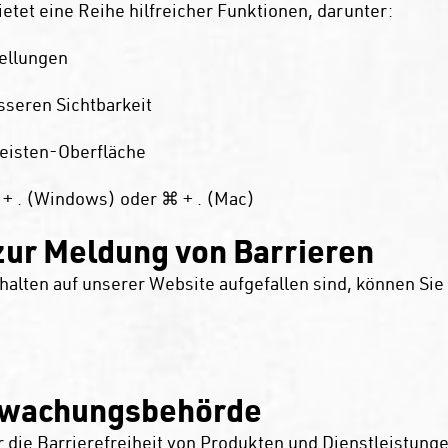
tet eine Reihe hilfreicher Funktionen, darunter:
ellungen
sseren Sichtbarkeit
leisten-Oberfläche
t + . (Windows) oder ⌘ + . (Mac)
zur Meldung von Barrieren
alten auf unserer Website aufgefallen sind, können Sie
rwachungsbehörde
 die Barrierefreiheit von Produkten und Dienstleistun